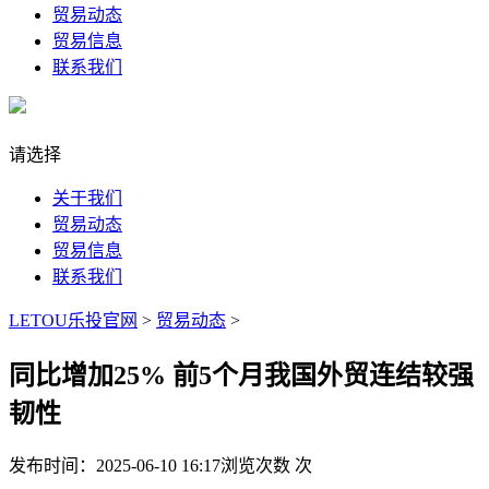
贸易动态
贸易信息
联系我们
请选择
关于我们
贸易动态
贸易信息
联系我们
LETOU乐投官网
>
贸易动态
>
同比增加25% 前5个月我国外贸连结较强
韧性
发布时间：2025-06-10 16:17
浏览次数
次