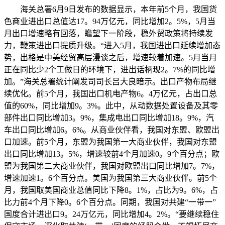
海关总署6月9日发布的数据显示，本年前5个月，我国货
色商业进出口总值达17。94万亿元，同比增加2。5%，5月当
月出口增速略有回落，瞻望下一阶段，稳外贸政策将持续发
力，鞭策进出口提质升级。“进入5月，我国进出口延续增加态
势，出格是中美经贸高层漫谈之后，增速较着加速。5月当月
正在同比少2个工做日的环境下，进出话柄现2。7%的同比增
加。”海关总署统计阐发司司长吕大良暗示。出口产物布局继
续优化。前5个月，我国出口机电产物6。4万亿元，占出口总
值的60%，同比增加9。3%。此中，从动数据处置设备及其零
部件出口同比增加3。9%，集成电出口同比增加18。9%，汽
车出口同比增加6。6%。从商业伙伴看，我国对东盟、欧盟出
口加速。前5个月，东盟为我国第一大商业伙伴，我国对东盟
出口同比增加13。5%，增速较前4个月加速0。9个百分点；欧
盟为我国第二大商业伙伴，我国对欧盟出口同比增加7。7%，
增速加速1。6个百分点。美国为我国第三大商业伙伴。前5个
月，我国取美国商业总值同比下降8。1%，占比为9。6%，占
比力前4个月下降0。6个百分点。同期，我国对共建“一带一”
国度合计进出口9。24万亿元，同比增加4。2%。“要继续稳住